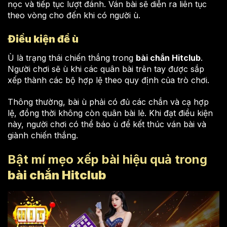
nọc và tiếp tục lượt đánh. Ván bài sẽ diễn ra liên tục
theo vòng cho đến khi có người ù.
Điều kiện để ù
Ù là trạng thái chiến thắng trong
bài chắn Hitclub
.
Người chơi sẽ ù khi các quân bài trên tay được sắp
xếp thành các bộ hợp lệ theo quy định của trò chơi.
Thông thường, bài ù phải có đủ các chắn và cạ hợp
lệ, đồng thời không còn quân bài lẻ. Khi đạt điều kiện
này, người chơi có thể báo ù để kết thúc ván bài và
giành chiến thắng.
Bật mí mẹo xếp bài hiệu quả trong
bài chắn Hitclub