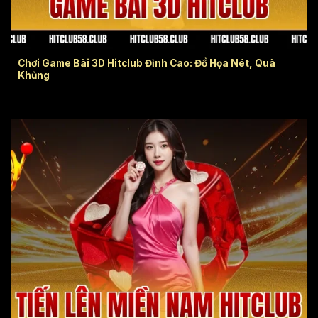
game bài 3d hitclub
Chơi Game Bài 3D Hitclub Đỉnh Cao: Đồ Họa Nét, Quà
Khủng