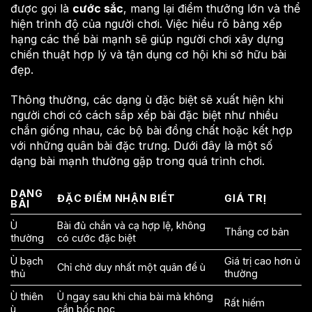
được gọi là
cước sắc
, mang lại điểm thưởng lớn và thể
hiện trình độ của người chơi. Việc hiểu rõ bảng xếp
hạng các thế bài mạnh sẽ giúp người chơi xây dựng
chiến thuật hợp lý và tận dụng cơ hội khi sở hữu bài
đẹp.
Thông thường, các dạng ù đặc biệt sẽ xuất hiện khi
người chơi có cách sắp xếp bài đặc biệt như nhiều
chắn giống nhau, các bộ bài đồng chất hoặc kết hợp
với những quân bài đặc trưng. Dưới đây là một số
dạng bài mạnh thường gặp trong quá trình chơi.
DẠNG
ĐẶC ĐIỂM NHẬN BIẾT
GIÁ TRỊ
BÀI
Ù
Bài đủ chắn và cạ hợp lệ, không
Thắng cơ bản
thường
có cước đặc biệt
Ù bạch
Giá trị cao hơn ù
Chỉ chờ duy nhất một quân để ù
thủ
thường
Ù thiên
Ù ngay sau khi chia bài mà không
Rất hiếm
ù
cần bốc nọc