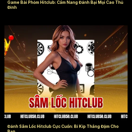
Game Bài Phỏm Hitclub: Cẩm Nang Đánh Bại Mọi Cao Thủ
Đỉnh
sâm lốc hitclub
Đánh Sâm Lốc Hitclub Cực Cuốn: Bí Kíp Thắng Đậm Cho
Bạn