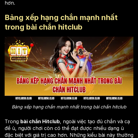
hơn.
Bảng xếp hạng chắn mạnh nhất
trong bài chắn hitclub
Bảng xếp hạng chắn mạnh nhất trong bài chắn hitclub
Trong
bài chắn Hitclub
, ngoài việc tạo đủ chắn và cạ
để ù, người chơi còn có thể đạt được nhiều dạng ù
đặc biệt với giá trị cao hơn. Những kiểu bài này thường