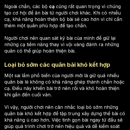
Ngoài chắn, các bộ
cạ
cũng rất quan trọng vì chúng
tạo cơ hội để ăn bài từ người chơi khác. Khi có nhiều
cạ, khả năng hoàn thiện bộ bài sẽ cao hơn vì chỉ cần
thêm một quân phù hợp để tạo chắn.
Người chơi nên quan sát kỹ bài của mình để giữ lại
những cạ tiềm năng thay vì vội vàng đánh ra những
quân có thể giúp hoàn thiện bài.
Loại bỏ sớm các quân bài khó kết hợp
Một sai lầm phổ biến của người mới là giữ quá nhiều
quân bài lẻ không có khả năng ghép thành chắn hoặc
cạ. Điều này khiến bài trở nên rối và khó hoàn thiện
khi gần đến cuối ván.
Vì vậy, người chơi nên cân nhắc loại bỏ sớm những
quân bài khó kết hợp để tập trung xây dựng thế bài có
khả năng ù cao hơn. Việc tinh gọn bài ngay từ đầu sẽ
giúp quá trình chơi trở nên hiệu quả và dễ kiểm soát