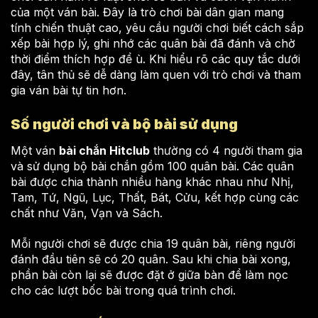
của một ván bài. Đây là trò chơi bài dân gian mang
tính chiến thuật cao, yêu cầu người chơi biết cách sắp
xếp bài hợp lý, ghi nhớ các quân bài đã đánh và chờ
thời điểm thích hợp để ù. Khi hiểu rõ các quy tắc dưới
đây, tân thủ sẽ dễ dàng làm quen với trò chơi và tham
gia ván bài tự tin hơn.
Số người chơi và bộ bài sử dụng
Một ván
bài chắn Hitclub
thường có 4 người tham gia
và sử dụng bộ bài chắn gồm 100 quân bài. Các quân
bài được chia thành nhiều hàng khác nhau như Nhị,
Tam, Tứ, Ngũ, Lục, Thất, Bát, Cửu, kết hợp cùng các
chất như Văn, Vạn và Sách.
Mỗi người chơi sẽ được chia 19 quân bài, riêng người
đánh đầu tiên sẽ có 20 quân. Sau khi chia bài xong,
phần bài còn lại sẽ được đặt ở giữa bàn để làm nọc
cho các lượt bốc bài trong quá trình chơi.