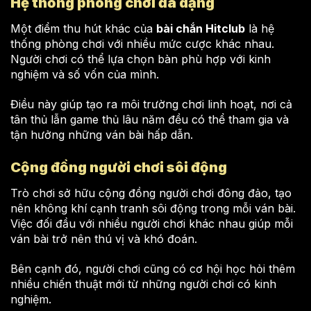
Hệ thống phòng chơi đa dạng
Một điểm thu hút khác của
bài chắn Hitclub
là hệ
thống phòng chơi với nhiều mức cược khác nhau.
Người chơi có thể lựa chọn bàn phù hợp với kinh
nghiệm và số vốn của mình.
Điều này giúp tạo ra môi trường chơi linh hoạt, nơi cả
tân thủ lẫn game thủ lâu năm đều có thể tham gia và
tận hưởng những ván bài hấp dẫn.
Cộng đồng người chơi sôi động
Trò chơi sở hữu cộng đồng người chơi đông đảo, tạo
nên không khí cạnh tranh sôi động trong mỗi ván bài.
Việc đối đầu với nhiều người chơi khác nhau giúp mỗi
ván bài trở nên thú vị và khó đoán.
Bên cạnh đó, người chơi cũng có cơ hội học hỏi thêm
nhiều chiến thuật mới từ những người chơi có kinh
nghiệm.