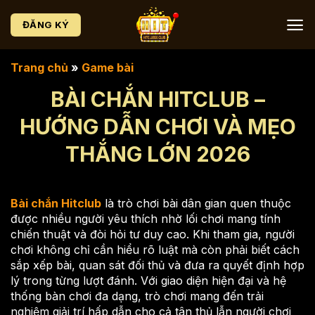
Bỏ
qua
ĐĂNG KÝ
nội
dung
Trang chủ
»
Game bài
BÀI CHẮN HITCLUB –
HƯỚNG DẪN CHƠI VÀ MẸO
THẮNG LỚN 2026
Bài chắn Hitclub
là trò chơi bài dân gian quen thuộc
được nhiều người yêu thích nhờ lối chơi mang tính
chiến thuật và đòi hỏi tư duy cao. Khi tham gia, người
chơi không chỉ cần hiểu rõ luật mà còn phải biết cách
sắp xếp bài, quan sát đối thủ và đưa ra quyết định hợp
lý trong từng lượt đánh. Với giao diện hiện đại và hệ
thống bàn chơi đa dạng, trò chơi mang đến trải
nghiệm giải trí hấp dẫn cho cả tân thủ lẫn người chơi