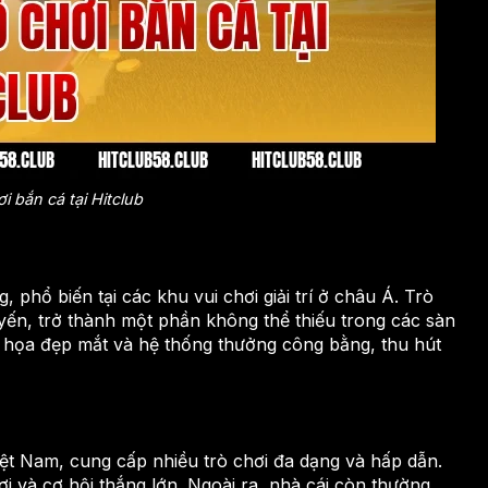
ơi bắn cá tại Hitclub
 phổ biến tại các khu vui chơi giải trí ở châu Á. Trò
uyến, trở thành một phần không thể thiếu trong các sàn
đồ họa đẹp mắt và hệ thống thưởng công bằng, thu hút
Việt Nam, cung cấp nhiều trò chơi đa dạng và hấp dẫn.
hơi và cơ hội thắng lớn. Ngoài ra, nhà cái còn thường