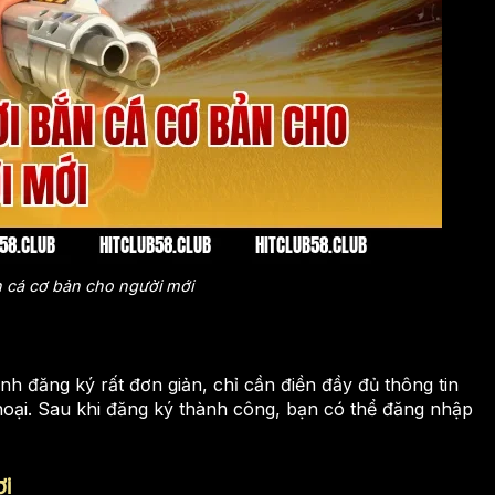
 cá cơ bản cho người mới
ình đăng ký rất đơn giản, chỉ cần điền đầy đủ thông tin
hoại. Sau khi đăng ký thành công, bạn có thể đăng nhập
ơi