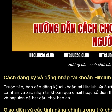
Hướng dẫn cách chơi bắn
Cách đăng ký và đăng nhập tài khoản Hitclub
Trước tiên, bạn cần đăng ký tài khoản tại Hitclub. Quá tr
cá nhân và xác nhận tài khoản qua email hoặc số điện t
và nạp tiền để bắt đầu chơi bắn cá.
Giao diện và các tính năng chính trong trò ch