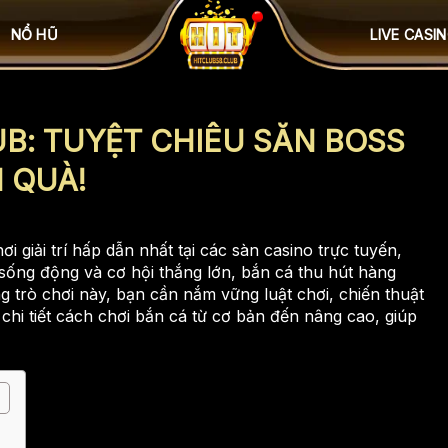
NỔ HŨ
LIVE CASI
B: TUYỆT CHIÊU SĂN BOSS
 QUÀ!
 giải trí hấp dẫn nhất tại các sàn casino trực tuyến,
nh sống động và cơ hội thắng lớn, bắn cá thu hút hàng
g trò chơi này, bạn cần nắm vững luật chơi, chiến thuật
chi tiết cách chơi bắn cá từ cơ bản đến nâng cao, giúp