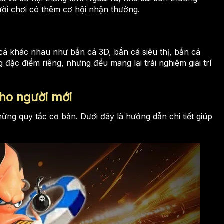
ời chơi có thêm cơ hội nhận thưởng.
 cá khác nhau như bắn cá 3D, bắn cá siêu thị, bắn cá
đặc điểm riêng, nhưng đều mang lại trải nghiệm giải trí
ho người mới
ững quy tắc cơ bản. Dưới đây là hướng dẫn chi tiết giúp