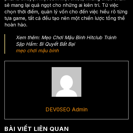
sẽ mang lại quả ngọt cho những ai kiên trì. Từ việc
chọn thời điểm, quản lý vốn cho đến việc hiểu rõ từng
tựa game, tất cả đều tạo nên một chiến lược tổng thể
hoàn hảo.
Xem thêm: Mẹo Chơi Mậu Binh Hitclub Tránh
Sập Hầm: Bí Quyết Bất Bại
mẹo chơi mậu binh
DEV0SEO Admin
BÀI VIẾT LIÊN QUAN