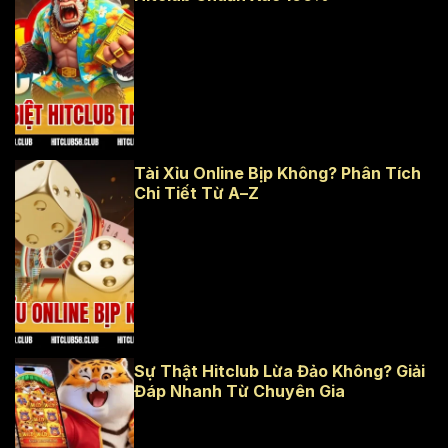
phân biệt
hitclub thật giả
Tài Xỉu Online Bịp Không? Phân Tích
Chi Tiết Từ A–Z
tài xỉu online
bịp không
Sự Thật Hitclub Lừa Đảo Không? Giải
Đáp Nhanh Từ Chuyên Gia