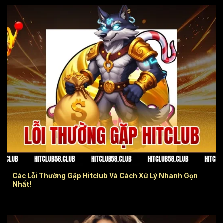
lỗi thường gặp hitclub
Các Lỗi Thường Gặp Hitclub Và Cách Xử Lý Nhanh Gọn
Nhất!