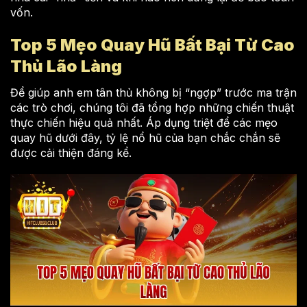
vốn.
Top 5 Mẹo Quay Hũ Bất Bại Từ Cao
Thủ Lão Làng
Để giúp anh em tân thủ không bị “ngợp” trước ma trận
các trò chơi, chúng tôi đã tổng hợp những chiến thuật
thực chiến hiệu quả nhất. Áp dụng triệt để các mẹo
quay hũ dưới đây, tỷ lệ nổ hũ của bạn chắc chắn sẽ
được cải thiện đáng kể.