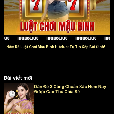
luật chơi mậu binh
Nắm Rõ Luật Chơi Mậu Binh Hitclub: Tự Tin Xếp Bài Đỉnh!
Bài viết mới
Dàn Đề 3 Càng Chuẩn Xác Hôm Nay
Được Cao Thủ Chia Sẻ