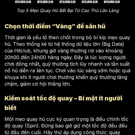
Top 5 Mẹo Quay Hũ Bất Bại Từ Cao Thủ Lão Làng
Chọn thời điểm “Vàng” để săn hũ
Thời gian là yếu tố then chốt trong bộ bí kíp mẹo quay
hũ. Theo thống kê từ hệ thống dữ liệu lớn (Big Data)
của Hitclub, khung giờ vàng thường rơi vào khoảng
20h00 đến 24h00 hàng ngày. Đây là lúc lượng người
chơi đông nhất, quỹ thưởng tích lũy nhanh và tần suất
nổ hũ diễn ra liên tục. Chơi vào lúc sáng sớm hoặc quá
khuya khi ít người chơi thường khiến quỹ thưởng tăng
chậm, giảm cơ hội thắng lớn.
Kiểm soát tốc độ quay – Bí mật ít người
biết
Một mẹo quay hũ cực kỳ quan trọng là điều chỉnh tốc
độ quay (Spin). Đừng bao giờ giữ một tốc độ đều đều
từ đầu đến cuối. Hãy thử áp dụng công thức: quay