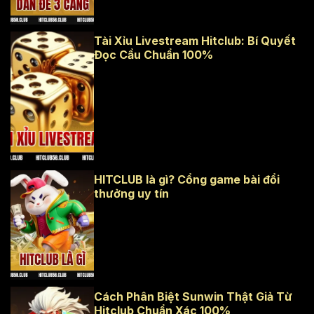
dàn đề 3 càng
Tài Xỉu Livestream Hitclub: Bí Quyết
Đọc Cầu Chuẩn 100%
tài xỉu
livestream
HITCLUB là gì? Cổng game bài đổi
thưởng uy tín
HITCLUB là gì
Cách Phân Biệt Sunwin Thật Giả Từ
Hitclub Chuẩn Xác 100%