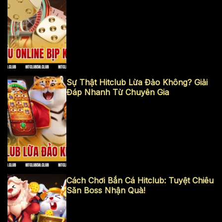
tài xỉu online
bịp không
Sự Thật Hitclub Lừa Đảo Không? Giải
Đáp Nhanh Từ Chuyên Gia
hitclub lừa đảo
không
Cách Chơi Bắn Cá Hitclub: Tuyệt Chiêu
Săn Boss Nhận Quà!