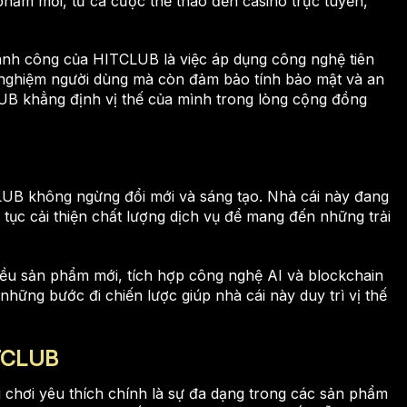
 phẩm mới, từ cá cược thể thao đến casino trực tuyến,
ành công của HITCLUB là việc áp dụng công nghệ tiên
ải nghiệm người dùng mà còn đảm bảo tính bảo mật và an
LUB khẳng định vị thế của mình trong lòng cộng đồng
LUB không ngừng đổi mới và sáng tạo. Nhà cái này đang
p tục cải thiện chất lượng dịch vụ để mang đến những trải
iều sản phẩm mới, tích hợp công nghệ AI và blockchain
hững bước đi chiến lược giúp nhà cái này duy trì vị thế
ITCLUB
chơi yêu thích chính là sự đa dạng trong các sản phẩm