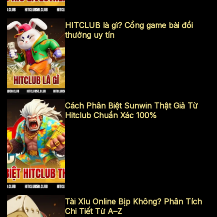
HITCLUB là gì? Cổng game bài đổi
thưởng uy tín
HITCLUB là gì
Cách Phân Biệt Sunwin Thật Giả Từ
Hitclub Chuẩn Xác 100%
phân biệt
hitclub thật giả
Tài Xỉu Online Bịp Không? Phân Tích
Chi Tiết Từ A–Z