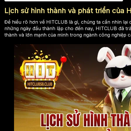
Lịch sử hình thành và phát triển của
Để hiểu rõ hơn về HITCLUB là gì, chúng ta cần nhìn lại q
những ngày đầu thành lập cho đến nay, HITCLUB đã trải
thành và lớn mạnh của mình trong ngành công nghiệp cá