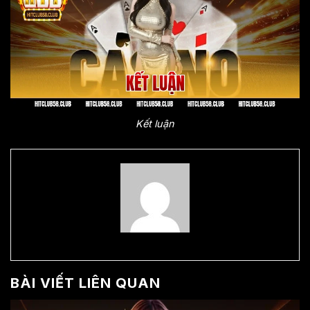
Kết luận
BÀI VIẾT LIÊN QUAN