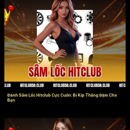
sâm lốc hitclub
Đánh Sâm Lốc Hitclub Cực Cuốn: Bí Kíp Thắng Đậm Cho
Bạn