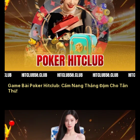
poker hitclub
Game Bài Poker Hitclub: Cẩm Nang Thắng Đậm Cho Tân
Thủ!