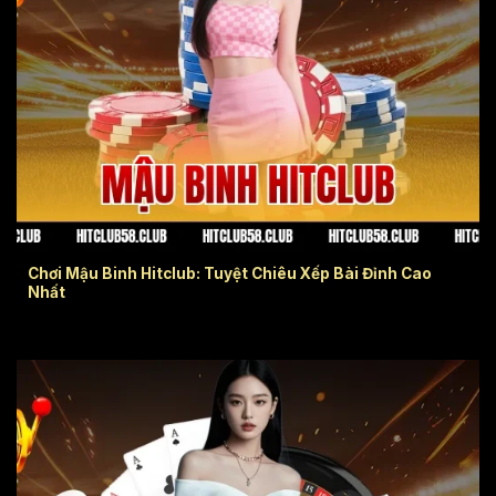
mậu binh hitclub
Chơi Mậu Binh Hitclub: Tuyệt Chiêu Xếp Bài Đỉnh Cao
Nhất