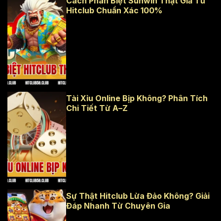
Cách Phân Biệt Sunwin Thật Giả Từ
Hitclub Chuẩn Xác 100%
phân biệt
hitclub thật giả
Tài Xỉu Online Bịp Không? Phân Tích
Chi Tiết Từ A–Z
tài xỉu online
bịp không
Sự Thật Hitclub Lừa Đảo Không? Giải
Đáp Nhanh Từ Chuyên Gia