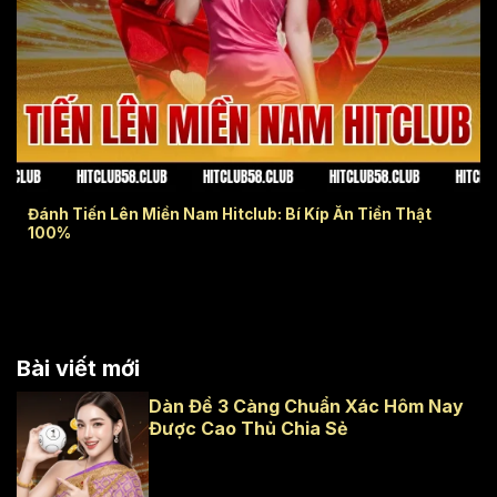
tiến lên miền nam hitclub
Đánh Tiến Lên Miền Nam Hitclub: Bí Kíp Ăn Tiền Thật
100%
Bài viết mới
Dàn Đề 3 Càng Chuẩn Xác Hôm Nay
Được Cao Thủ Chia Sẻ