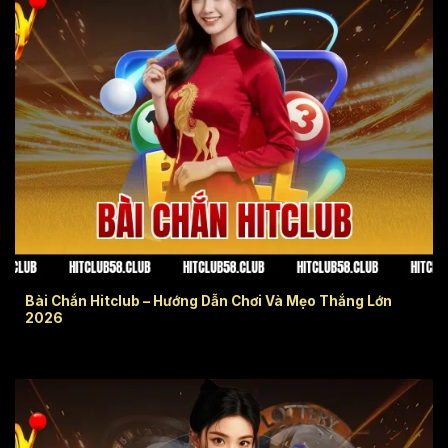
bài chắn hitclub
Bài Chắn Hitclub – Hướng Dẫn Chơi Và Mẹo Thắng Lớn
2026