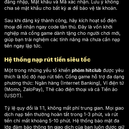
đăng nhập, Mật khẩu và Mã xác nhận. Lưu ý không
chia sẻ mật khẩu cho bất kỳ ai để bảo vệ tài khoản.
Sau khi đăng ký thành công, hãy kích hoạt số điện
thoại để nhận ngay code tân thủ. Đây là vốn khởi
nghiệp mà cổng game dành tặng cho người chơi mới,
giúp bạn trải nghiệm các tính năng mà chưa cần nạp
tiền ngay lập tức.
Hệ thống nạp rút tiền siêu tốc
Một trong những yếu tố khiến
phỏm hitclub
được yêu
thích là tốc độ nạp rút tiền. Cổng game hỗ trợ đa dạng
phương thức: Ngân hàng (Internet Banking), Ví điện tử
(Momo, ZaloPay), Thẻ cào điện thoại và cả Tiền ảo
(USDT).
Tỷ lệ quy đổi là 1:1, không mất phí trung gian. Mọi giao
dịch nạp tiền thường hoàn tất trong 1-3 phút, và rút
tiền chỉ mất khoảng 5-10 phút. Hệ thống bảo mật đa
lớp đảm bảo thông tin giao dịch của bạn luôn được giữ