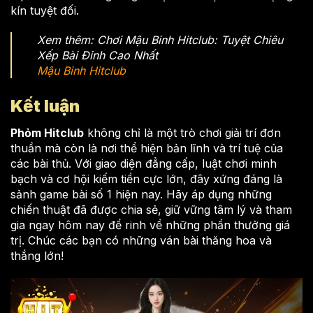
kín tuyệt đối.
Xem thêm: Chơi Mậu Binh Hitclub: Tuyệt Chiêu
Xếp Bài Đỉnh Cao Nhất
Mậu Binh Hitclub
Kết luận
Phỏm Hitclub
không chỉ là một trò chơi giải trí đơn
thuần mà còn là nơi thể hiện bản lĩnh và trí tuệ của
các bài thủ. Với giao diện đẳng cấp, luật chơi minh
bạch và cơ hội kiếm tiền cực lớn, đây xứng đáng là
sảnh game bài số 1 hiện nay. Hãy áp dụng những
chiến thuật đã được chia sẻ, giữ vững tâm lý và tham
gia ngay hôm nay để rinh về những phần thưởng giá
trị. Chúc các bạn có những ván bài thăng hoa và
thắng lớn!