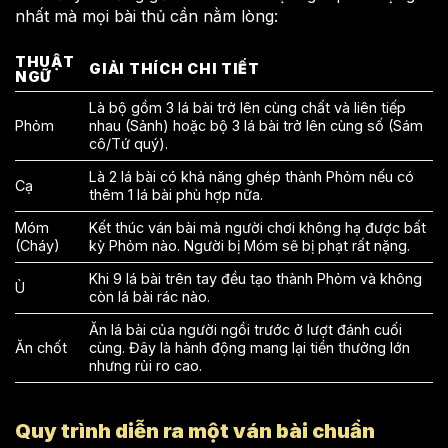
nhất mà mọi bài thủ cần nằm lòng:
THUẬT
GIẢI THÍCH CHI TIẾT
NGỮ
Là bộ gồm 3 lá bài trở lên cùng chất và liên tiếp
Phỏm
nhau (Sảnh) hoặc bộ 3 lá bài trở lên cùng số (Sám
cô/Tứ quý).
Là 2 lá bài có khả năng ghép thành Phỏm nếu có
Cạ
thêm 1 lá bài phù hợp nữa.
Móm
Kết thúc ván bài mà người chơi không hạ được bất
(Cháy)
kỳ Phỏm nào. Người bị Móm sẽ bị phạt rất nặng.
Khi 9 lá bài trên tay đều tạo thành Phỏm và không
Ù
còn lá bài rác nào.
Ăn lá bài của người ngồi trước ở lượt đánh cuối
Ăn chốt
cùng. Đây là hành động mang lại tiền thưởng lớn
nhưng rủi ro cao.
Quy trình diễn ra một ván bài chuẩn