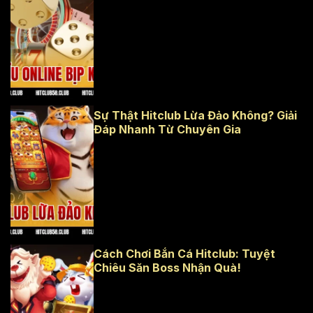
tài xỉu online
bịp không
Sự Thật Hitclub Lừa Đảo Không? Giải
Đáp Nhanh Từ Chuyên Gia
hitclub lừa đảo
không
Cách Chơi Bắn Cá Hitclub: Tuyệt
Chiêu Săn Boss Nhận Quà!