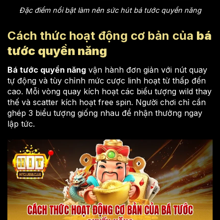
Đặc điểm nổi bật làm nên sức hút bá tước quyền năng
Cách thức hoạt động cơ bản của
bá
tước quyền năng
Bá tước quyền năng
vận hành đơn giản với nút quay
tự động và tùy chỉnh mức cược linh hoạt từ thấp đến
cao. Mỗi vòng quay kích hoạt các biểu tượng wild thay
thế và scatter kích hoạt free spin. Người chơi chỉ cần
ghép 3 biểu tượng giống nhau để nhận thưởng ngay
lập tức.