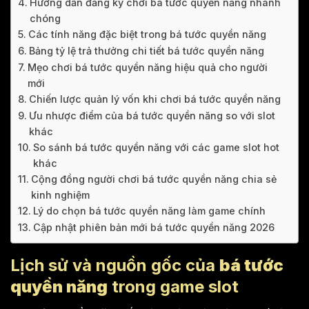
Hướng dẫn đăng ký chơi bá tước quyền năng nhanh
chóng
Các tính năng đặc biệt trong bá tước quyền năng
Bảng tỷ lệ trả thưởng chi tiết bá tước quyền năng
Mẹo chơi bá tước quyền năng hiệu quả cho người
mới
Chiến lược quản lý vốn khi chơi bá tước quyền năng
Ưu nhược điểm của bá tước quyền năng so với slot
khác
So sánh bá tước quyền năng với các game slot hot
khác
Cộng đồng người chơi bá tước quyền năng chia sẻ
kinh nghiệm
Lý do chọn bá tước quyền năng làm game chính
Cập nhật phiên bản mới bá tước quyền năng 2026
Lịch sử và nguồn gốc của
bá tước
quyền năng
trong game slot