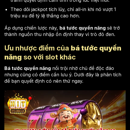
Theo dõi jackpot tích lũy, chỉ all-in khi nó vượt 1
triệu xu để tỷ lệ thắng cao hơn.
Áp dụng chiến lược này,
bá tước quyền năng
sẽ trở
thành nguồn thu nhập ổn định thay vì trò đỏ đen.
Ưu nhược điểm của
bá tước quyền
năng
so với slot khác
Bá tước quyền năng
nổi trội nhờ chủ đề độc đáo
nhưng cũng có điểm cần lưu ý. Dưới đây là phân tích
để bạn quyết định có nên thử ngay.