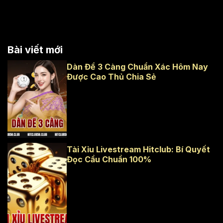
Bài viết mới
Dàn Đề 3 Càng Chuẩn Xác Hôm Nay
Được Cao Thủ Chia Sẻ
dàn đề 3 càng
Tài Xỉu Livestream Hitclub: Bí Quyết
Đọc Cầu Chuẩn 100%
tài xỉu
livestream