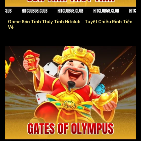
sơn tinh thủy tinh
Game Sơn Tinh Thủy Tinh Hitclub – Tuyệt Chiêu Rinh Tiền
Về
gates of olympus