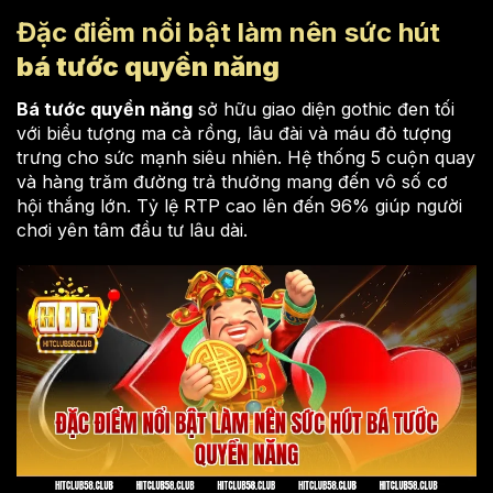
Đặc điểm nổi bật làm nên sức hút
bá tước quyền năng
Bá tước quyền năng
sở hữu giao diện gothic đen tối
với biểu tượng ma cà rồng, lâu đài và máu đỏ tượng
trưng cho sức mạnh siêu nhiên. Hệ thống 5 cuộn quay
và hàng trăm đường trả thưởng mang đến vô số cơ
hội thắng lớn. Tỷ lệ RTP cao lên đến 96% giúp người
chơi yên tâm đầu tư lâu dài.