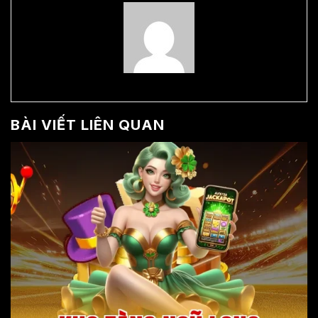
BÀI VIẾT LIÊN QUAN