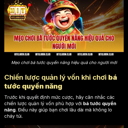
Mẹo chơi bá tước quyền năng hiệu quả cho người mới
Chiến lược quản lý vốn khi chơi
bá
tước quyền năng
Trước khi quyết định mức cược, hãy cân nhắc các
chiến lược quản lý vốn phù hợp với
bá tước quyền
năng
. Điều này giúp bạn chơi lâu dài mà không lo
cháy túi.