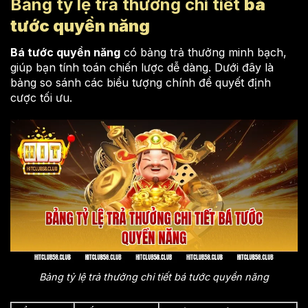
Bảng tỷ lệ trả thưởng chi tiết
bá
tước quyền năng
Bá tước quyền năng
có bảng trả thưởng minh bạch,
giúp bạn tính toán chiến lược dễ dàng. Dưới đây là
bảng so sánh các biểu tượng chính để quyết định
cược tối ưu.
Bảng tỷ lệ trả thưởng chi tiết bá tước quyền năng