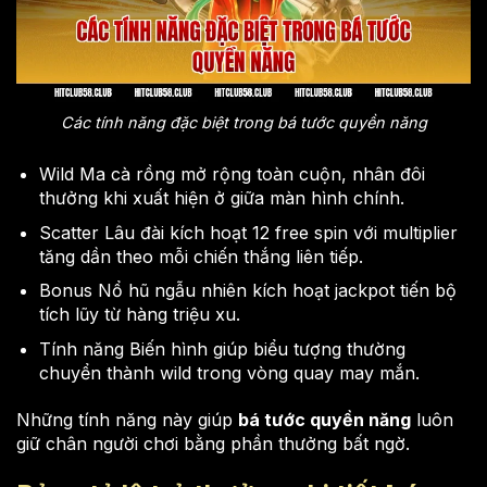
Các tính năng đặc biệt trong bá tước quyền năng
Wild Ma cà rồng mở rộng toàn cuộn, nhân đôi
thưởng khi xuất hiện ở giữa màn hình chính.
Scatter Lâu đài kích hoạt 12 free spin với multiplier
tăng dần theo mỗi chiến thắng liên tiếp.
Bonus Nổ hũ ngẫu nhiên kích hoạt jackpot tiến bộ
tích lũy từ hàng triệu xu.
Tính năng Biến hình giúp biểu tượng thường
chuyển thành wild trong vòng quay may mắn.
Những tính năng này giúp
bá tước quyền năng
luôn
giữ chân người chơi bằng phần thưởng bất ngờ.