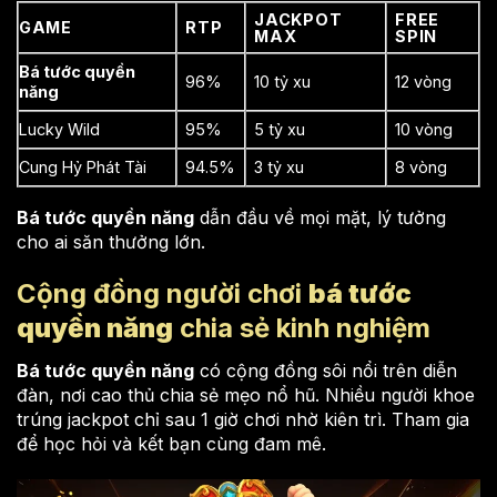
JACKPOT
FREE
GAME
RTP
MAX
SPIN
Bá tước quyền
96%
10 tỷ xu
12 vòng
năng
Lucky Wild
95%
5 tỷ xu
10 vòng
Cung Hỷ Phát Tài
94.5%
3 tỷ xu
8 vòng
Bá tước quyền năng
dẫn đầu về mọi mặt, lý tưởng
cho ai săn thưởng lớn.
Cộng đồng người chơi
bá tước
quyền năng
chia sẻ kinh nghiệm
Bá tước quyền năng
có cộng đồng sôi nổi trên diễn
đàn, nơi cao thủ chia sẻ mẹo nổ hũ. Nhiều người khoe
trúng jackpot chỉ sau 1 giờ chơi nhờ kiên trì. Tham gia
để học hỏi và kết bạn cùng đam mê.