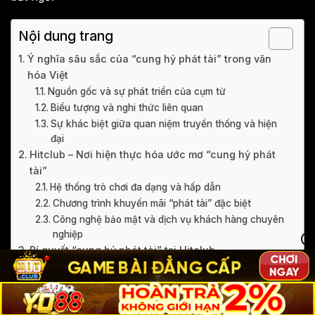
Nội dung trang
Ý nghĩa sâu sắc của “cung hỷ phát tài” trong văn
hóa Việt
Nguồn gốc và sự phát triển của cụm từ
Biểu tượng và nghi thức liên quan
Sự khác biệt giữa quan niệm truyền thống và hiện
đại
Hitclub – Nơi hiện thực hóa ước mơ “cung hỷ phát
tài”
Hệ thống trò chơi đa dạng và hấp dẫn
Chương trình khuyến mãi “phát tài” đặc biệt
Công nghệ bảo mật và dịch vụ khách hàng chuyên
nghiệp
Bí quyết “cung hỷ phát tài” tại Hitclub
Chiến lược quản lý vốn hiệu quả
Lựa chọn trò chơi phù hợp với phong thủy
Tận dụng tối đa các chương trình khuyến mãi