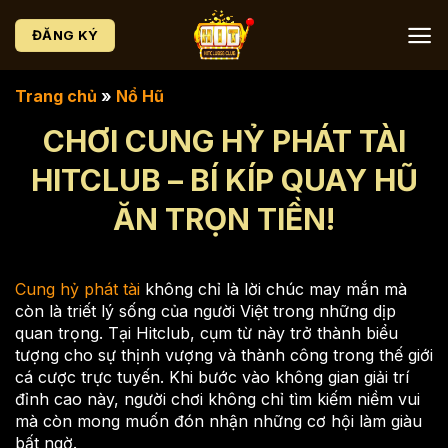
Bỏ
qua
ĐĂNG KÝ
nội
dung
Trang chủ
»
Nổ Hũ
CHƠI CUNG HỶ PHÁT TÀI
HITCLUB – BÍ KÍP QUAY HŨ
ĂN TRỌN TIỀN!
Cung hỷ phát tài
không chỉ là lời chúc may mắn mà
còn là triết lý sống của người Việt trong những dịp
quan trọng. Tại Hitclub, cụm từ này trở thành biểu
tượng cho sự thịnh vượng và thành công trong thế giới
cá cược trực tuyến. Khi bước vào không gian giải trí
đỉnh cao này, người chơi không chỉ tìm kiếm niềm vui
mà còn mong muốn đón nhận những cơ hội làm giàu
bất ngờ.