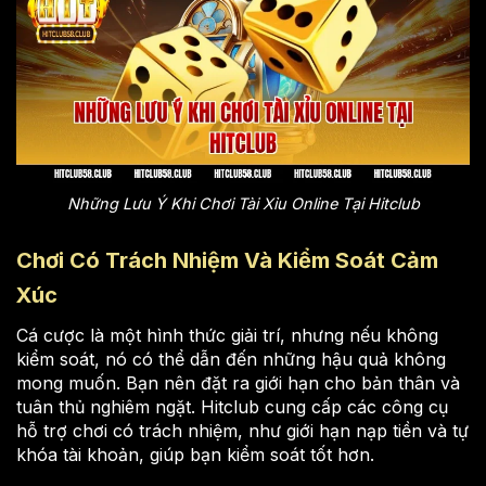
Những Lưu Ý Khi Chơi Tài Xỉu Online Tại Hitclub
Chơi Có Trách Nhiệm Và Kiểm Soát Cảm
Xúc
Cá cược là một hình thức giải trí, nhưng nếu không
kiểm soát, nó có thể dẫn đến những hậu quả không
mong muốn. Bạn nên đặt ra giới hạn cho bản thân và
tuân thủ nghiêm ngặt. Hitclub cung cấp các công cụ
hỗ trợ chơi có trách nhiệm, như giới hạn nạp tiền và tự
khóa tài khoản, giúp bạn kiểm soát tốt hơn.