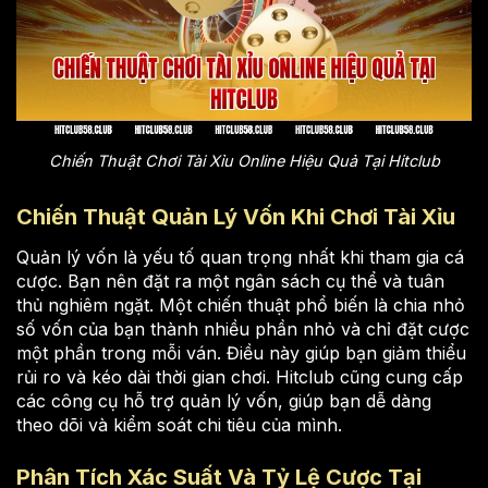
Chiến Thuật Chơi Tài Xỉu Online Hiệu Quả Tại Hitclub
Chiến Thuật Quản Lý Vốn Khi Chơi Tài Xỉu
Quản lý vốn là yếu tố quan trọng nhất khi tham gia cá
cược. Bạn nên đặt ra một ngân sách cụ thể và tuân
thủ nghiêm ngặt. Một chiến thuật phổ biến là chia nhỏ
số vốn của bạn thành nhiều phần nhỏ và chỉ đặt cược
một phần trong mỗi ván. Điều này giúp bạn giảm thiểu
rủi ro và kéo dài thời gian chơi. Hitclub cũng cung cấp
các công cụ hỗ trợ quản lý vốn, giúp bạn dễ dàng
theo dõi và kiểm soát chi tiêu của mình.
Phân Tích Xác Suất Và Tỷ Lệ Cược Tại