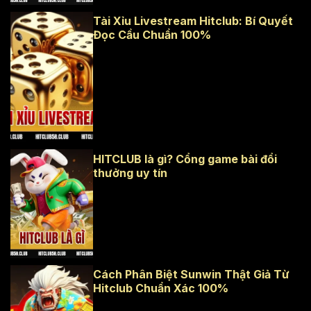
Tài Xỉu Livestream Hitclub: Bí Quyết
Đọc Cầu Chuẩn 100%
tài xỉu
livestream
HITCLUB là gì? Cổng game bài đổi
thưởng uy tín
HITCLUB là gì
Cách Phân Biệt Sunwin Thật Giả Từ
Hitclub Chuẩn Xác 100%