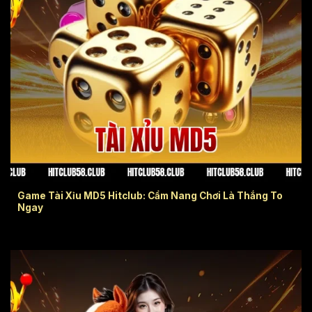
tài xỉu md5
Game Tài Xỉu MD5 Hitclub: Cẩm Nang Chơi Là Thắng To
Ngay