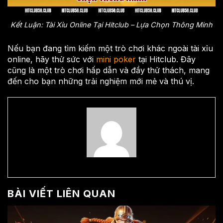
Kết Luận: Tài Xỉu Online Tại Hitclub – Lựa Chọn Thông Minh
Nếu bạn đang tìm kiếm một trò chơi khác ngoài tài xỉu
online, hãy thử sức với
mini poker
tại Hitclub. Đây
cũng là một trò chơi hấp dẫn và đầy thử thách, mang
đến cho bạn những trải nghiệm mới mẻ và thú vị.
BÀI VIẾT LIÊN QUAN