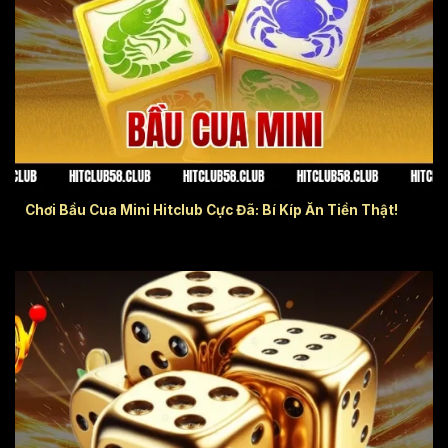
bầu cua mini
Chơi Bầu Cua Mini Hitclub Cực Đã: Bí Kíp Ăn Tiền Thật!