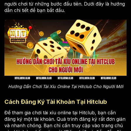
người chơi từ những bước đầu tiên. Dưới đây là hướng
dẫn chi tiết để bạn bắt đầu.
Hướng Dẫn Chơi Tài Xỉu Online Tại Hitclub Cho Người Mới
Cách Đăng Ký Tài Khoản Tại Hitclub
Để tham gia chơi tài xỉu online tại Hitclub, bạn cần
đăng ký một tài khoản. Quá trình đăng ký rất đơn giản
và nhanh chóng. Bạn chỉ cần truy cập vào trang chủ