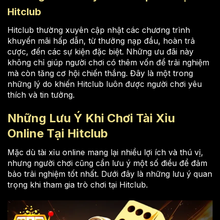
Hitclub
Hitclub thường xuyên cập nhật các chương trình
khuyến mãi hấp dẫn, từ thưởng nạp đầu, hoàn trả
cược, đến các sự kiện đặc biệt. Những ưu đãi này
không chỉ giúp người chơi có thêm vốn để trải nghiệm
mà còn tăng cơ hội chiến thắng. Đây là một trong
những lý do khiến Hitclub luôn được người chơi yêu
thích và tin tưởng.
Những Lưu Ý Khi Chơi Tài Xỉu
Online Tại Hitclub
Mặc dù tài xỉu online mang lại nhiều lợi ích và thú vị,
nhưng người chơi cũng cần lưu ý một số điều để đảm
bảo trải nghiệm tốt nhất. Dưới đây là những lưu ý quan
trọng khi tham gia trò chơi tại Hitclub.