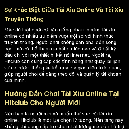
Sự Khác Biệt Giữa Tài Xỉu Online Và Tài Xỉu
Truyền Thống
Mặc dù luật chơi cơ bản giống nhau, nhưng tài xỉu
online có nhiều ưu điểm vượt trội so với hình thức
truyền thống. Người chơi không cần phải đến sòng
bạc, mà có thể tham gia bất cứ lúc nào và ở bất kỳ
đâu chỉ với một thiết bị kết nối internet. Ngoài ra,
Hitclub còn cung cấp các tính năng như quay lại lịch
sử cá cược, thống kê kết quả, và giao diện trực quan,
giúp người chơi dễ dàng theo dõi và quản lý tài khoản
của mình.
Hướng Dẫn Chơi Tài Xỉu Online Tại
Hitclub Cho Người Mới
Nếu bạn là người mới và muốn thử sức với tài xỉu
online, Hitclub là một lựa chọn lý tưởng. Nền tảng này
không chỉ cung cấp trò chơi chất lượng mà còn hỗ trợ