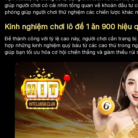
giúp người chơi có cái nhìn tổng quan về khoản đầu tư 
phỏng giúp người chơi thử nghiệm các chiến lược khác n
Kinh nghiệm chơi lô đề 1 ăn 900 hiệu q
Để thành công với tỷ lệ cao này, người chơi cần trang b
hợp những kinh nghiệm quý báu từ các cao thủ trong ng
giúp bạn tối ưu hóa cơ hội chiến thắng và giảm thiểu rủi 