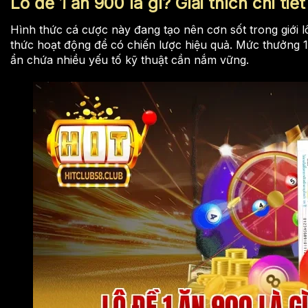
Lô đề 1 ăn 900 là gì? Giải thích chi tiết
Hình thức cá cược này đang tạo nên cơn sốt trong giới l
thức hoạt động để có chiến lược hiệu quả. Mức thưởng 
ẩn chứa nhiều yếu tố kỹ thuật cần nắm vững.