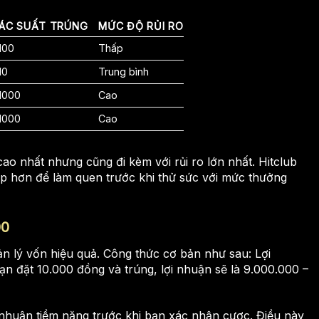
ÁC SUẤT TRÚNG
MỨC ĐỘ RỦI RO
/100
Thấp
10
Trung bình
/1000
Cao
/1000
Cao
o nhất nhưng cũng đi kèm với rủi ro lớn nhất. Hitclub
hấp hơn để làm quen trước khi thử sức với mức thưởng
00
uản lý vốn hiệu quả. Công thức cơ bản như sau: Lợi
ạn đặt 10.000 đồng và trúng, lợi nhuận sẽ là 9.000.000 –
ợi nhuận tiềm năng trước khi bạn xác nhận cược. Điều này